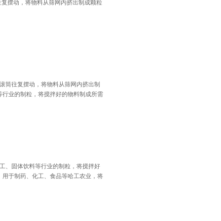
筒往复摆动，将物料从筛网内挤出制成颗粒
使滚筒往复摆动，将物料从筛网内挤出制
等行业的制粒，将搅拌好的物料制成所需
、化工、固体饮料等行业的制粒，将搅拌好
。用于制药、化工、食品等哈工农业，将