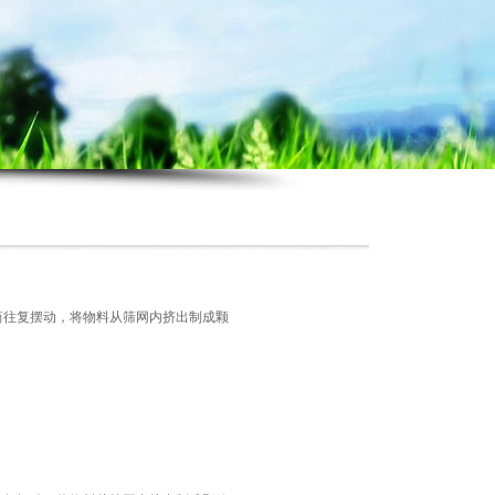
滚筒往复摆动，将物料从筛网内挤出制成颗