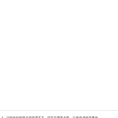
、运转中如有跳片或停滞不下，切不可用手去取，以免造成伤手事故。