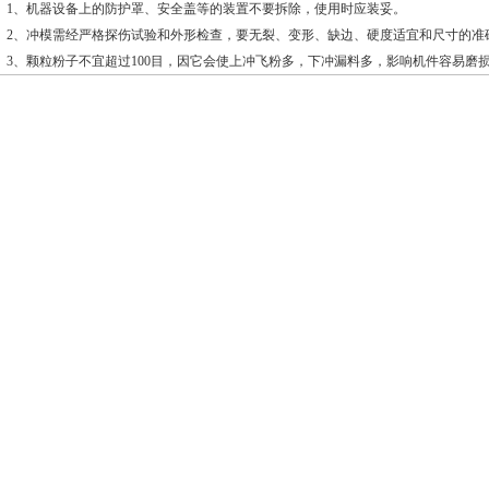
、机器设备上的防护罩、安全盖等的装置不要拆除，使用时应装妥。
、冲模需经严格探伤试验和外形检查，要无裂、变形、缺边、硬度适宜和尺寸的准
、颗粒粉子不宜超过100目，因它会使上冲飞粉多，下冲漏料多，影响机件容易磨