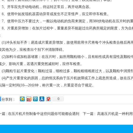
、开车应先开动电动机，待运转正常后，再开动离合器。
、使用中如发现机器震动异常或发生不正常怪声，应立即停车检查。
、使用中压力不要过大，一般以电动机的负荷来测定，用380伏电动机在压片时的重
、片重差异增加：在加片过程中，重量差异不能超过出药典所规定的限度，方为合
：
1)冲头长短不齐：易造成片重差异增加，故使用前用卡尺将每个冲头检查合格后再
较其他为少，应检查出个别下冲清除障碍。
2)加料斗或加粒器堵塞：在压片时，如所用颗粒细小，且有粘性或具有湿性及颗粒
减少、影响片重，若遇片重突然减轻时，应停车检查。
3)颗粒引起片重变化：颗粒过湿，细粉过多，颗粒粗细相差过大，以及颗粒中润滑
4)产生片重变化的原因，总的情况系由于压片机故障或工作上疏忽所造成，故在压
以隔一定时间(10---20分钟，称片重一次，片重是否合于规定。
0
分享到：
篇 :
在压片机片剂制备中这些问题你可能都会遇到
下一篇 :
高速压片机是一种利用