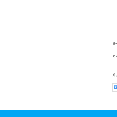
5
6
7
8
下
(
量
(
粒
(
(
并
上一