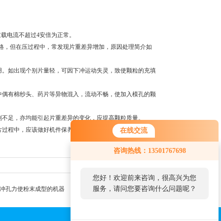
载电流不超过4安倍为正常。
格，但在压过程中，常发现片重差异增加，原因处理简介如
用。如出现个别片量轻，可因下冲运动失灵，致使颗粒的充填
中偶有棉纱头、药片等异物混入，流动不畅，使加入模孔的颗
剂不足，亦均能引起片重差异的变化，应提高颗粒质量。
片过程中，应该做好机件保养工作，详细检查机件有无损害，
在线交流
咨询热线：13501767698
返回列表
|
返回顶部
您好！欢迎前来咨询，很高兴为您
服务，请问您要咨询什么问题呢？
冲孔力使粉末成型的机器