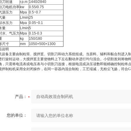
割刀转速
r.p.m
1440/2840
割刀电机功率
kw
0.55/0.75
气源压力
Mpa
0.5~0.7
气量
L/min
25
却水压力
Mpa
0.05~0.1
水量
L/min
5
封水、气压力
Mpa
0.15-0.3
重
kg
150/180
形尺寸
mm
1050×500×1300
品说明
机设备主要由制粒筒、搅拌桨、切割刀和动力系统组成。当原料、辅料和黏合剂进入
进行旋转运动，大搅拌桨主要使物料上下左右翻动并进行均匀混合。小切割发则将物
确，只需将电流表或电压表与小切割刀连接，根据电流或决压读数即能精确控制粒终点。
搅拌制粒机采用全封闭操作，在同一容器内混合制粒，工艺缩减，无粉尘飞扬，符合G
产品：
您的单位：