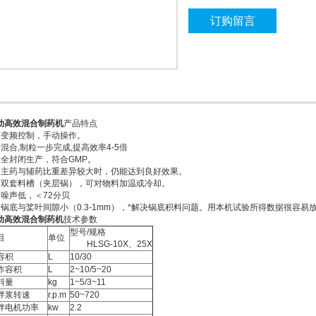
订购留言
动高效混合制药机
产品特点
、变频控制，手动操作。
、混合,制粒一步完成,提高效率4-5倍
、全封闭生产，符合GMP。
、主药与辅药比重差异较大时，仍能达到良好效果。
、双套料槽（夹层锅），可对物料加温或冷却。
、噪声低，＜72分贝
、锅底与桨叶间隙小（0.3-1mm），*解决锅底积料问题。用本机试验所得数据很容
动高效混合制药机
技术参数
型号/规格
目
单位
HLSG-10X、25X
容积
L
10/30
作容积
L
2~10/5~20
料量
kg
1~5/3~11
拌浆转速
r.p.m
50~720
拌电机功率
kw
2.2