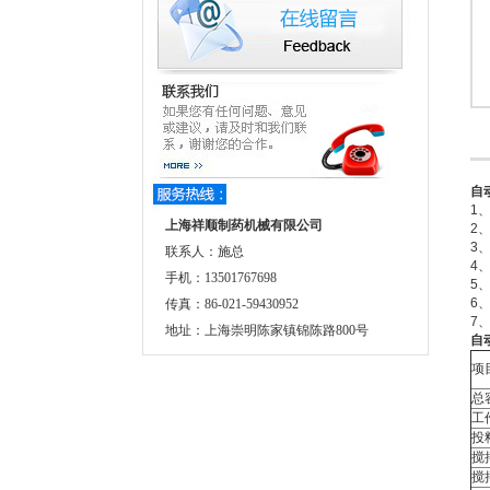
自
1
上海祥顺制药机械有限公司
2
3
联系人：施总
4
手机：13501767698
5
6
传真：86-021-59430952
7
地址：上海崇明陈家镇锦陈路800号
自
项
总
工
投
搅
搅