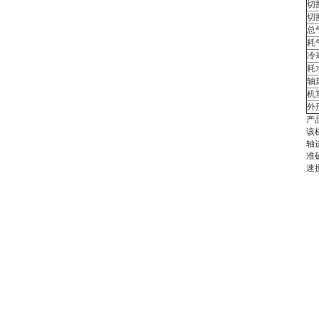
切
切
总
耗
冷
耗
轴
机
外
产
该
轴
准
速