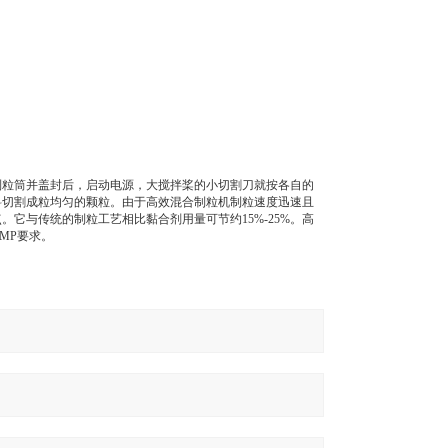
制粒筒并盖封后，启动电源，大搅拌桨的小切割刀就按各自的
料切割成粒均匀的颗粒。由于高效混合制粒机制粒速度迅速且
它与传统的制粒工艺相比黏合剂用量可节约15%-25%。高
MP要求。