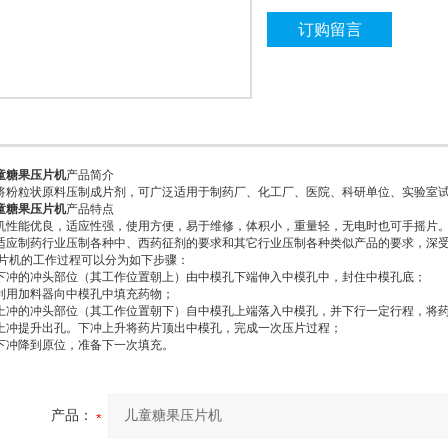
订购留言
童糖果压片机
产品简介
将粉粒状原料压制成片剂，可广泛适用于制药厂、化工厂、医院、科研单位、实验室
童糖果压片机
产品特点
机性能优良，适应性强，使用方便，易于维修，体积小，重量轻，无电时也可手摇片
适应制药行业压制各种中、西药征剂的要求和其它行业压制各种类似产品的要求，深
片机的工作过程可以分为如下步骤：
. 下冲的冲头部位（其工作位置朝上）由中模孔下端伸入中模孔中，封住中模孔底；
. 利用加料器向中模孔中填充药物；
. 上冲的冲头部位（其工作位置朝下）自中模孔上端落入中模孔，并下行一定行程，将
. 上冲提升出孔。下冲上升将药片顶出中模孔，完成一次压片过程；
. 下冲降到原位，准备下一次填充。
产品：