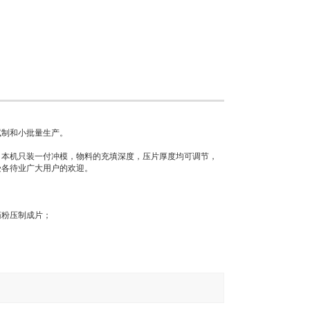
试制和小批量生产。
。本机只装一付冲模，物料的充填深度，压片厚度均可调节，
受各待业广大用户的欢迎。
药粉压制成片；