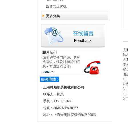
旋转式压片机
更多分类
儿
能
儿
本
能
压
1
2
上海祥顺制药机械有限公司
3
4
联系人：施总
5
手机：13501767698
传真：86-021-59430952
地址：上海崇明陈家镇锦陈路800号